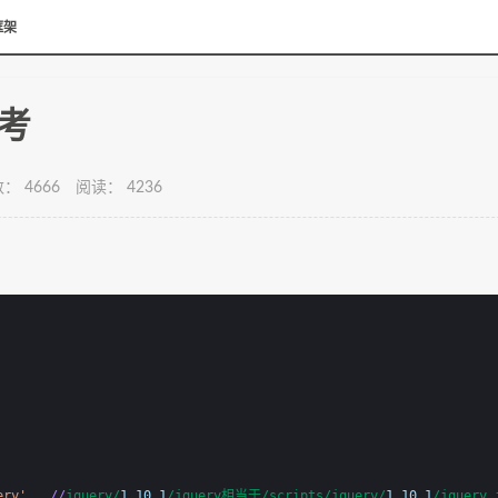
框架
参考
： 4666
阅读： 4236
ery'
,  
//
jquery/
1.10
.1
/jquery相当于/scripts/jquery/
1.10
.1
/jquery.