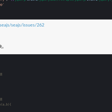
ap'
/seajs/seajs/issues/262
块。
调
调
n(a,b){