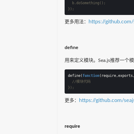
  b.doSomething();
});
https://github.com
更多用法：
define
用来定义模块。Sea.js推荐一
define(
function
(
require,exports
//模块代码
});
https://github.com/sea
更多：
require