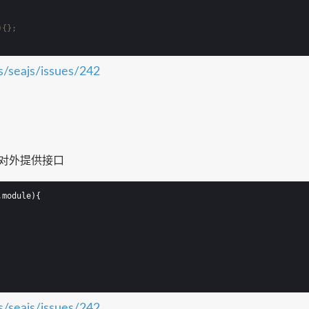
){};
js/seajs/issues/242
部对外提供接口
,module
)
{
js/seajs/issues/242