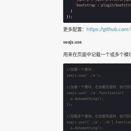
'bootstrap'
:
'plugin/bootstr
  }
});
https://github.com
更多配置：
seajs.use
用来在页面中记载一个或多个模
//加载一个模块
seajs.use('./a');   
//加载一个模块，在加载完成时，执行回
seajs.use('./a',function(a){
  a.doSomething();
});
//加载多个模块，在加载完成时，执行回
seajs.use(['./a','./b'],functio
  a.doSomething();