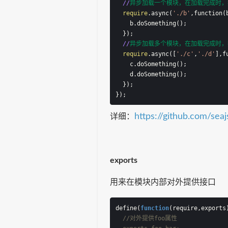
//
异步加载一个模块，在加载完成时，
require
.async(
'./b'
,function(
    b.doSomething();
  });
//
异步加载多个模块，在加载完成时，
require
.async([
'./c'
,
'./d'
],f
    c.doSomething();
    d.doSomething();
  });
});
https://github.com/sea
详细：
exports
用来在模块内部对外提供接口
define(
function
(
require,exports
//对外提供foo属性