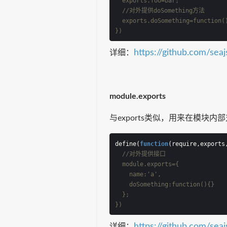
  exports.foo=bar;
 //对外提供doSomething方法
  exports.doSomething=function(
})
https://github.com/sea
详细：
module.exports
与exports类似，用来在模块内
define(
function
(
require,exports
//对外提供接口
  module.exports={
    name:'a',
    doSomething:function(){}
  };
})
https://github.com/sea
详细：