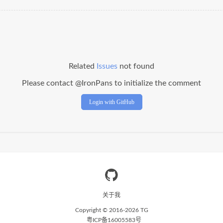
Related
Issues
not found
Please contact @IronPans to initialize the comment
Login with GitHub
关于我
Copyright © 2016-
2026
TG
粤ICP备16005583号