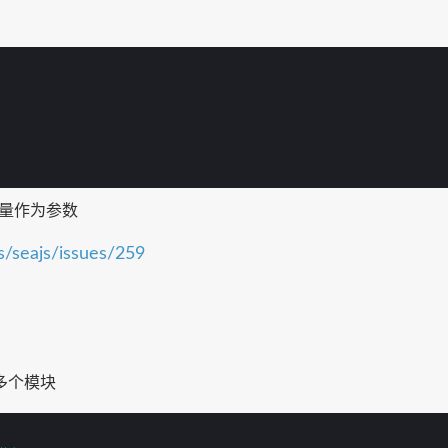
。
直接量作为参数
js/seajs/issues/259
多个模块