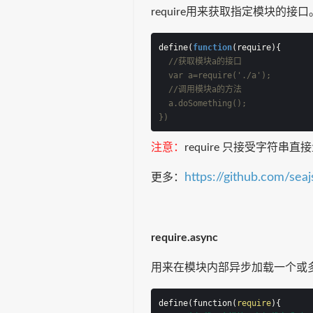
require用来获取指定模块的接口
define(
function
(
require
)
{
//获取模块a的接口
  var a=require('./a');
//调用模块a的方法
  a.doSomething();
})
注意：
require 只接受字符串
https://github.com/sea
更多：
require.async
用来在模块内部异步加载一个或
define(function(
require
){