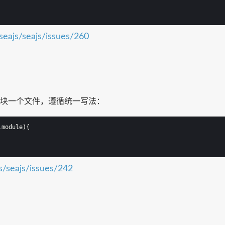
/seajs/seajs/issues/260
个模块一个文件，遵循统一写法：
,module
)
{
js/seajs/issues/242