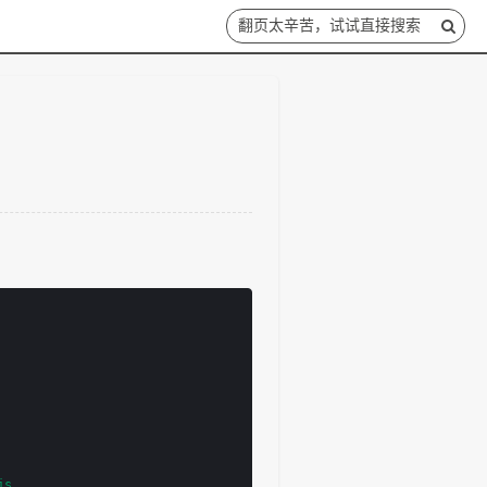
翻页太辛苦，试试直接搜索
js