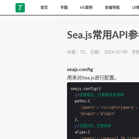
首页
专题
H5案例
前端导航
UI
Sea.js常用API
作者：TG
日期： 2016-07-09
字数
seajs.config
用来对Sea.js进行配置。
seajs.config({
//
设置路径，方便跨目录调用
  paths:{
'jquery'
:
'/scripts/jquery'
,
'plugin'
:
'plugin'
  },
//
设置别名,方便调用
  alias:{
'jquery'
:
'jquery/1.10.1/jqu