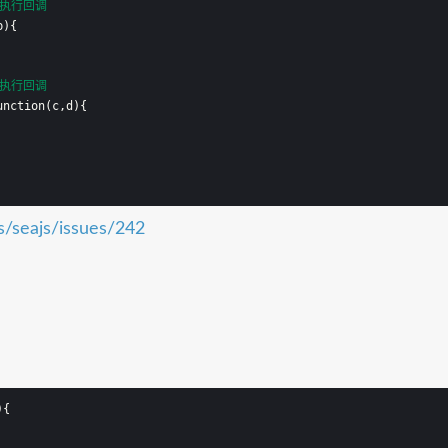
执行回调
b){
执行回调
unction(c,d){
js/seajs/issues/242
)
{