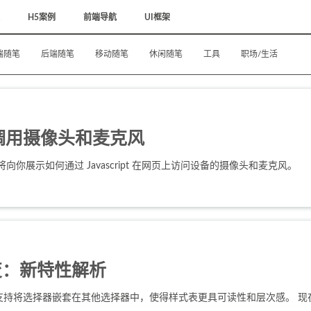
H5案例
前端导航
UI框架
端随笔
后端随笔
移动随笔
休闲随笔
工具
职场/生活
调用摄像头和麦克风
向你展示如何通过 Javascript 在网页上访问设备的摄像头和麦克风。
变：新特性解析
ss 中，支持将选择器嵌套在其他选择器中，使得样式表更具可读性和层次感。 现