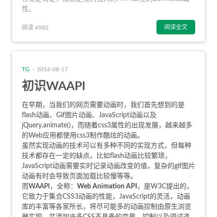
性。
阅读全文
阅读 4982
TG
· 2016-08-17
初识WAAPI
在早期，当我们的网页需要动画时，我们首先想到的是
flash动画、Gif图片动画、JavaScript动画以及
jQuery.animate()，而随着css3属性的出现发展，越来越多
的Web应用都使用css3制作酷炫的动画。
虽然实现动画的技术可以有多种不同的实现方式，但每种
技术都存在一定的缺点，比如flash动画比较繁琐，
JavaScript动画需要实时记录动画改变的值，复杂的gif图片
动画有时会导致页面加载比较慢等等。
而
WAAPI
，全称：
Web Animation API
，是
W3C提出的
，
它致力于集合CSS3动画的性能，JavaScript的灵活，动画
库的丰富等各家所长，将尽可能多的动画控制由原生浏览
器实现，并添加许多CSS不具备的变量、控制以及调试选