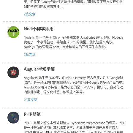
里，汇集了JQuery的属性方法详细的讲解，同时收集了开发过程中遇
到的各种问题和解决方法....
9篇文章
Nodejs即学即用
Node.js 是一个基于 Chrome V8 引擎的 JavaScript 运行环境。Node.js
使用了一个事件驱动、非阻塞式 I/O 的模型，使其轻量又高效。
Node.js 的包管理器 npm，是全球最大的开源库生态系统。
3篇文章
Angular半知半解
AngularJS 诞生于2009年，由Misko Hevery 等人创建，后为Google所
收购。是一款优秀的前端JS框架，已经被用于Google的多款产品当中。
AngularJS有着诸多特性，最为核心的是：MVVM、模块化、自动化双
向数据绑定、语义化标签、依赖注入等等。
20篇文章
PHP随笔
PHP，是英文超文本预处理语言 Hypertext Preprocessor 的缩写。PHP
是一种开源的通用计算机脚本语言，尤其适用于网络开发并可嵌入
HTML中使用。PHP 的语法借鉴吸收C语言、Java和Perl等流行计算机