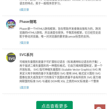
语言的特点，易于一般程序员学习。
0篇文章
Phaser随笔
Phaser是一个HTML5游戏框架，旨在帮助开发者做出强有力的，跨浏
览器的HTML5游戏，并且速度也很快，不像其他框架，它已经完全适
配于移动浏览器。唯一对浏览器的要求是canvas标签的支持。
7篇文章
SVG系列
可缩放矢量图形是基于可扩展标记语言（标准通用标记语言的子集），
用于描述二维矢量图形的一种图形格式。它由万维网联盟制定，是一个
开放标准。 SVG 指可伸缩矢量图形 (Scalable Vector Graphics) SVG 用
来定义用于网络的基于矢量的图形 SVG 使用 XML 格式定义图形 SVG
图像在放大或改变尺寸的情况下其图形质量不会有所损失 SVG 是万维
网联盟的标准 SVG 与诸如 DOM和 XSL 之类的W3C标准是一个整体
1篇文章
点击查看更多